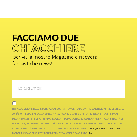
FACCIAMO DUE
CHIACCHIERE
Iscriviti al nostro Magazine e riceverai
fantastiche news!
HO PRESO VISIONE DELLE INFORMAZIONI SUL TRATTAMENTO DEI DATI AI SENSI DELL’ART. 13 DEL REG. UE
2016/679, PRESTO IL MIO CONSENSO A NEW PALARICCIONE SRL PER LA RICEZIONE TRAMITE EMAIL
DELLA NEWSLETTER E DI ALTRE INFORMAZIONI PROMOZIONALI ED AGGIORNAMENTI CON FINALITÀ DI
MARKETING, IN QUALSIASI MOMENTO È POSSIBILE REVOCARE TALE CONSENSO DISISCRIVENDOSI CON
LE FUNZIONALITÀ INDICATE IN TUTTE LE EMAIL, INVIANDO UN EMAIL A:
INFO@PALARICCIONE.COM
, LE
MODALITÀ SONO DESCRITTE NELL’INFORMATIVA VISIBILE DA QUESTO
LINK
.