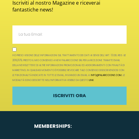
Iscriviti al nostro Magazine e riceverai
fantastiche news!
HO PRESO VISIONE DELLE INFORMAZIONI SUL TRATTAMENTO DEI DATI AI SENSI DELL’ART. 13 DEL REG. UE
2016/679, PRESTO IL MIO CONSENSO A NEW PALARICCIONE SRL PER LA RICEZIONE TRAMITE EMAIL
DELLA NEWSLETTER E DI ALTRE INFORMAZIONI PROMOZIONALI ED AGGIORNAMENTI CON FINALITÀ DI
MARKETING, IN QUALSIASI MOMENTO È POSSIBILE REVOCARE TALE CONSENSO DISISCRIVENDOSI CON
LE FUNZIONALITÀ INDICATE IN TUTTE LE EMAIL, INVIANDO UN EMAIL A:
INFO@PALARICCIONE.COM
, LE
MODALITÀ SONO DESCRITTE NELL’INFORMATIVA VISIBILE DA QUESTO
LINK
.
ISCRIVITI ORA
MEMBERSHIPS: