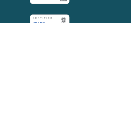
NEW PALARICCIONE Srl
CF/P.I. 04046040400