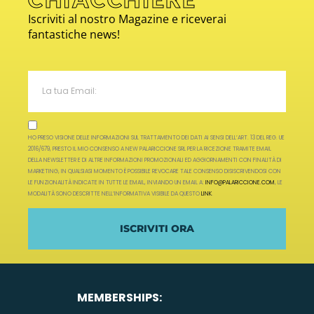
Iscriviti al nostro Magazine e riceverai
fantastiche news!
HO PRESO VISIONE DELLE INFORMAZIONI SUL TRATTAMENTO DEI DATI AI SENSI DELL’ART. 13 DEL REG. UE
2016/679, PRESTO IL MIO CONSENSO A NEW PALARICCIONE SRL PER LA RICEZIONE TRAMITE EMAIL
DELLA NEWSLETTER E DI ALTRE INFORMAZIONI PROMOZIONALI ED AGGIORNAMENTI CON FINALITÀ DI
MARKETING, IN QUALSIASI MOMENTO È POSSIBILE REVOCARE TALE CONSENSO DISISCRIVENDOSI CON
LE FUNZIONALITÀ INDICATE IN TUTTE LE EMAIL, INVIANDO UN EMAIL A:
INFO@PALARICCIONE.COM
, LE
MODALITÀ SONO DESCRITTE NELL’INFORMATIVA VISIBILE DA QUESTO
LINK
.
ISCRIVITI ORA
MEMBERSHIPS: