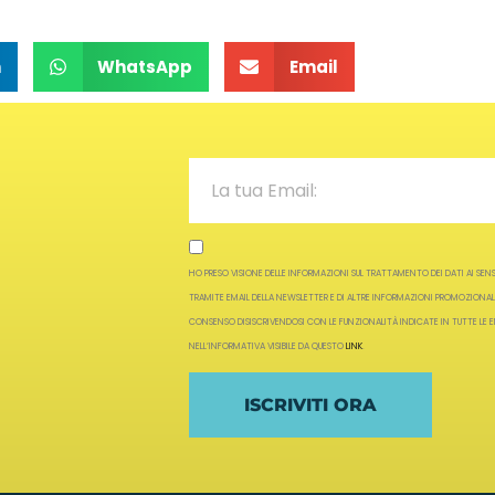
n
WhatsApp
Email
HO PRESO VISIONE DELLE INFORMAZIONI SUL TRATTAMENTO DEI DATI AI SENSI 
TRAMITE EMAIL DELLA NEWSLETTER E DI ALTRE INFORMAZIONI PROMOZIONAL
CONSENSO DISISCRIVENDOSI CON LE FUNZIONALITÀ INDICATE IN TUTTE LE E
NELL’INFORMATIVA VISIBILE DA QUESTO
LINK
.
ISCRIVITI ORA