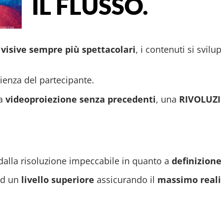
IL FLUSSO.
visive sempre più spettacolari
, i contenuti si svil
ienza del partecipante.
na
videoproiezione senza precedenti
, una
RIVOLUZ
alla risoluzione impeccabile in quanto a
definizion
ad un
livello superiore
assicurando il
massimo real