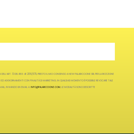
DELL’ART. 13 DEL REG. UE 2016/679, PRESTO IL MIO CONSENSO A NEW PALARICCIONE SRL PER LA RICEZIONE
I ED AGGIORNAMENTI CON FINALITÀ DI MARKETING, IN QUALSIASI MOMENTO È POSSIBILE REVOCARE TALE
MAIL, INVIANDO UN EMAIL A:
INFO@PALARICCIONE.COM
, LE MODALITÀ SONO DESCRITTE