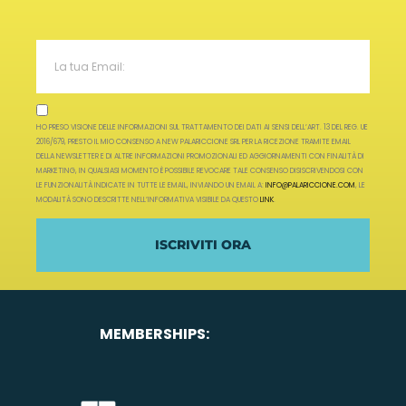
HO PRESO VISIONE DELLE INFORMAZIONI SUL TRATTAMENTO DEI DATI AI SENSI DELL’ART. 13 DEL REG. UE
2016/679, PRESTO IL MIO CONSENSO A NEW PALARICCIONE SRL PER LA RICEZIONE TRAMITE EMAIL
DELLA NEWSLETTER E DI ALTRE INFORMAZIONI PROMOZIONALI ED AGGIORNAMENTI CON FINALITÀ DI
MARKETING, IN QUALSIASI MOMENTO È POSSIBILE REVOCARE TALE CONSENSO DISISCRIVENDOSI CON
LE FUNZIONALITÀ INDICATE IN TUTTE LE EMAIL, INVIANDO UN EMAIL A:
INFO@PALARICCIONE.COM
, LE
MODALITÀ SONO DESCRITTE NELL’INFORMATIVA VISIBILE DA QUESTO
LINK
.
ISCRIVITI ORA
MEMBERSHIPS: