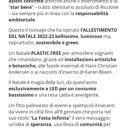
azioni concrete
affinché anche il divertimento e lo
“
star bene
” – tratto identitario assoluto di Riccione
– sia sempre più in linea con la
responsabilità
ambientale
.
Questo il concept che ha ispirato
l’ALLESTIMENTO
DEL
NATALE 2022-23 bellissimo
,
luminoso
ma,
soprattutto,
sostenibile e green
.
Un Natale
PLASTIC FREE
per atmosfere sognanti
che rimandano, grazie ad
installazioni artistiche
e botaniche,
alle favole invernali di Hans Christian
Andersen o ai racconti d’inverno di Karen Blixen.
Il Natale è magia delle luci, da quest’anno
esclusivamente a LED per un consumo
bassissimo
e una resa calda e avvolgente.
Un fitto palinsesto di eventi e spettacoli itineranti
da vivere in città fino all’8 gennaio che porta nel
suo titolo “
La Festa Infinita
” il vero messaggio:
un’idea di
speranza
, una festa di
comunità
per