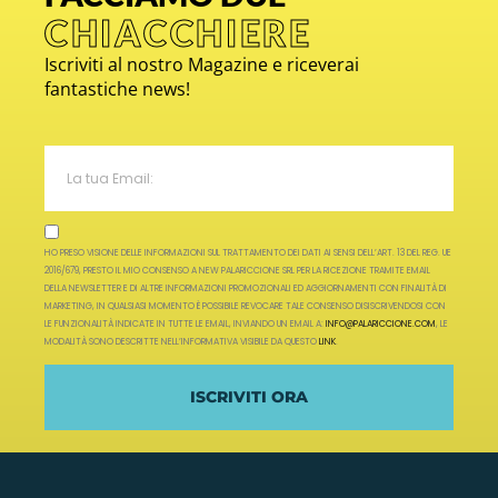
CHIACCHIERE
Iscriviti al nostro Magazine e riceverai
fantastiche news!
HO PRESO VISIONE DELLE INFORMAZIONI SUL TRATTAMENTO DEI DATI AI SENSI DELL’ART. 13 DEL REG. UE
2016/679, PRESTO IL MIO CONSENSO A NEW PALARICCIONE SRL PER LA RICEZIONE TRAMITE EMAIL
DELLA NEWSLETTER E DI ALTRE INFORMAZIONI PROMOZIONALI ED AGGIORNAMENTI CON FINALITÀ DI
MARKETING, IN QUALSIASI MOMENTO È POSSIBILE REVOCARE TALE CONSENSO DISISCRIVENDOSI CON
LE FUNZIONALITÀ INDICATE IN TUTTE LE EMAIL, INVIANDO UN EMAIL A:
INFO@PALARICCIONE.COM
, LE
MODALITÀ SONO DESCRITTE NELL’INFORMATIVA VISIBILE DA QUESTO
LINK
.
ISCRIVITI ORA